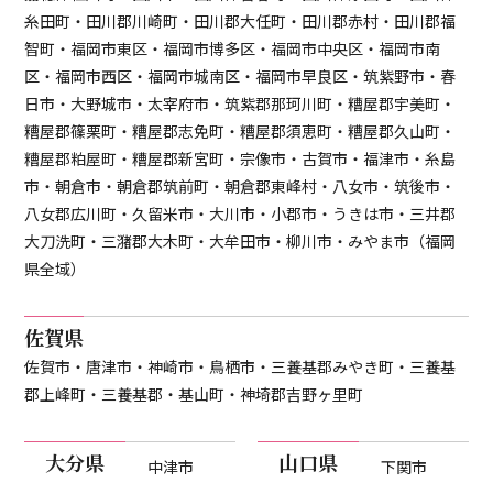
糸田町・田川郡川崎町・田川郡大任町・田川郡赤村・田川郡福
智町・福岡市東区・福岡市博多区・福岡市中央区・福岡市南
区・福岡市西区・福岡市城南区・福岡市早良区・筑紫野市・春
日市・大野城市・太宰府市・筑紫郡那珂川町・糟屋郡宇美町・
糟屋郡篠栗町・糟屋郡志免町・糟屋郡須恵町・糟屋郡久山町・
糟屋郡粕屋町・糟屋郡新宮町・宗像市・古賀市・福津市・糸島
市・朝倉市・朝倉郡筑前町・朝倉郡東峰村・八女市・筑後市・
八女郡広川町・久留米市・大川市・小郡市・うきは市・三井郡
大刀洗町・三潴郡大木町・大牟田市・柳川市・みやま市（福岡
県全域）
佐賀県
佐賀市・唐津市・神崎市・鳥栖市・三養基郡みやき町・三養基
郡上峰町・三養基郡・基山町・神埼郡吉野ヶ里町
大分県
山口県
中津市
下関市