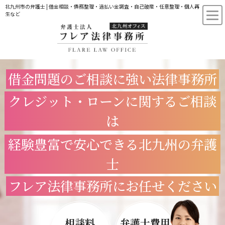
北九州市の弁護士 | 借金相談・債務整理・過払い金調査・自己破産・任意整理・個人再
生など
借金問題のご相談に強い法律事務所
クレジット・ローンに関するご相談
は
経験豊富で安心できる北九州の弁護
士
フレア法律事務所にお任せください
相談料
弁護士費用