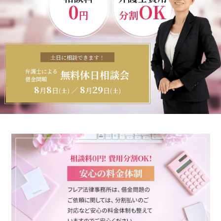
0
OK
円
分割
土日に相談できます！
弁護士による
無料休日相談会
借金問題
8
8
8
29
月
日
／
月
日
(土)
(土)