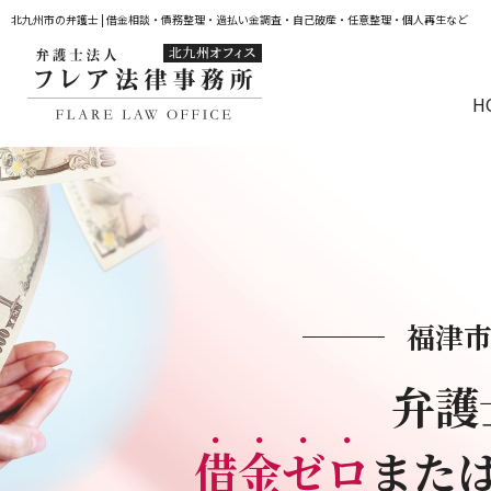
北九州市の弁護士 | 借金相談・債務整理・過払い金調査・自己破産・任意整理・個人再生など
H
福津
弁護
借
金
ゼ
ロ
また