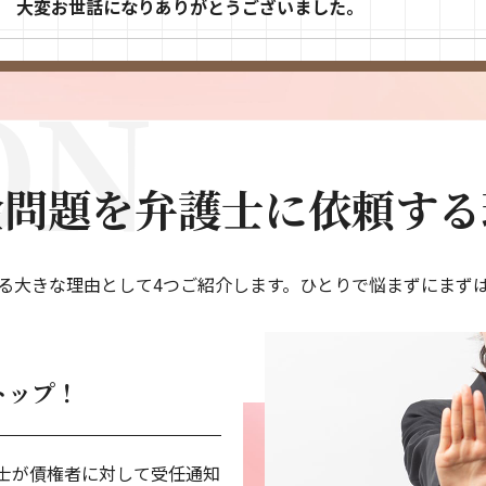
親身に話を聞いて下さった事が心に安心感を感じ嬉しかった
丁寧な説明で分かりやすかったです。
ご丁寧に対応いただき、大変満足しました。
金問題を弁護士に依頼する
今回も迅速な対応、有難うございました。
伝えていただきとても安心しました。
る大きな理由として4つご紹介します。ひとりで悩まずにまず
色々とありがとうございました。
トップ！
不安を解消する形にしてもらいうれしいです。
家族に知らせず解決することが出来ました。
士が債権者に対して受任通知