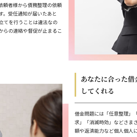
依頼者様から債務整理の依頼
無理の無い金額をご提案頂き、とても助かりました。
す。受任通知が届いたあと
立てを行うことは違法なの
大変お世話になりありがとうございました。
からの連絡や督促が止まるこ
親身に話を聞いて下さった事が心に安心感を感じ嬉しかった
丁寧な説明で分かりやすかったです。
あなたに合った借
ご丁寧に対応いただき、大変満足しました。
してくれる
今回も迅速な対応、有難うございました。
借金問題には「任意整理」
伝えていただきとても安心しました。
求」「消滅時効」などさま
額や返済能力など個人個人