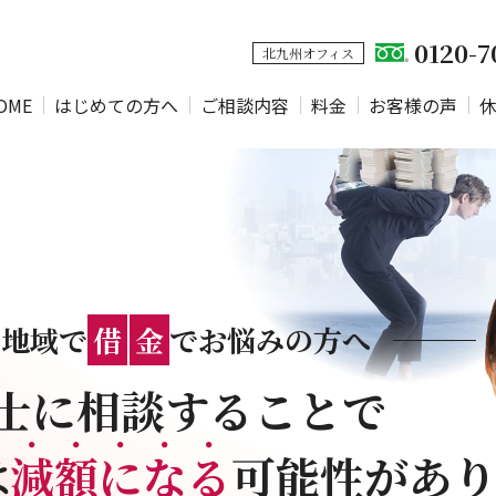
0120-7
北九州オフィス
OME
はじめての方へ
ご相談内容
料金
お客様の声
市地域で
借
金
でお悩みの方へ
士に相談することで
は
減
額
に
な
る
可能性があ